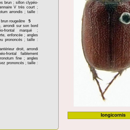
es brun ; sillon clypéo-
ntennaire V très court ;
tum arrondis ; taille :
 brun rougeâtre
5
e, arrondi sur son bord
éo-frontal marqué ;
rte, enfoncée ; angles
u prononcés ; taille :
térieur droit, arrondi
péo-frontal faiblement
ronotum fine ; angles
ez prononcés ; taille :
longicornis