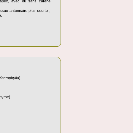
 l’apex, avec ou sans carène
ssue antennaire plus courte ;
e.
Macrophylla
).
onyme).