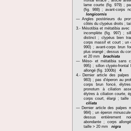
frontal effacé ; article ant
lame courte (fig. 979) ; pa
(fig. 988) ; avant-corps no
longicornis
— Angles postérieurs du pron
côtés du clypéus droits ; 
3.- Mésotibia et métatibia avec
incomplète (fig. 997) ; sil
distinct ; clypéus bien tra
corps massif et court ; un é
990) ; avant-corps brun fo
plus orangé ; dessus du corps
et 20 mm
brachiata
— Méso- et métatibia sans ca
995) ; sillon clypéo-frontal
allongé (fig. 1000b)
4
4.- Dernier article des palpes m
983) ; pas d’éperon au proti
corps brun foncé, élytre
pronotum à ciliation as
élytres à ciliation courte, 
corps court, élargi ; tail
ciliata
— Dernier article des palpes ma
984) ; un éperon minuscule a
dessus entièrement no
abondante ; corps allongé
taille > 20 mm
nigra