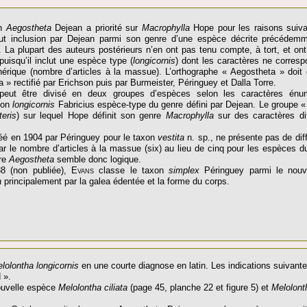
on
Aegostheta
Dejean a priorité sur
Macrophylla
Hope pour les raisons suivant
out inclusion par Dejean parmi son genre d’une espèce décrite précédem
. La plupart des auteurs postérieurs n’en ont pas tenu compte, à tort, et on
uisqu’il inclut une espèce type (
longicornis
) dont les caractères ne corresp
érique (nombre d’articles à la massue). L’orthographe « Aegostheta » doi
» rectifié par Erichson puis par Burmeister, Péringuey et Dalla Torre.
eut être divisé en deux groupes d’espèces selon les caractères énu
xon
longicornis
Fabricius espèce-type du genre défini par Dejean. Le groupe « 
tteris
) sur lequel Hope définit son genre
Macrophylla
sur des caractères di
réé en 1904 par Péringuey pour le taxon
vestita
n. sp., ne présente pas de dif
par le nombre d’articles à la massue (six) au lieu de cinq pour les espèces 
re
Aegostheta
semble donc logique.
8 (non publiée),
Evans
classe le taxon
simplex
Péringuey parmi le nou
a
principalement par la galea édentée et la forme du corps.
lolontha longicornis
en une courte diagnose en latin. Les indications suivantes
 ».
ouvelle espèce
Melolontha ciliata
(page 45, planche 22 et figure 5) et
Melolont