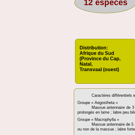
12 espèces
Distribution:
Afrique du Sud
(Province du Cap,
Natal,
Transvaal (ouest)
Caractères différentiels
Groupe « Aegostheta »
Massue antennaire de 3 ar
prolongés en lame ; labre peu bilo
Groupe « Macrophylla »
Massue antennaire de 5 ou 
ou non de la massue ; labre fortem