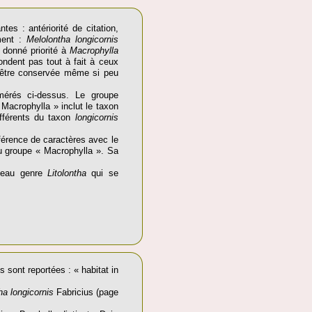
es : antériorité de citation,
ment :
Melolontha longicornis
t donné priorité à
Macrophylla
ondent pas tout à fait à ceux
t être conservée même si peu
mérés ci-dessus. Le groupe
Macrophylla » inclut le taxon
fférents du taxon
longicornis
férence de caractères avec le
du groupe « Macrophylla ». Sa
veau genre
Litolontha
qui se
 sont reportées : « habitat in
ha longicornis
Fabricius (page