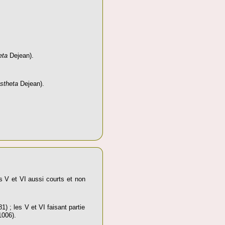
eta
Dejean).
stheta
Dejean).
es V et VI aussi courts et non
1) ; les V et VI faisant partie
1006).