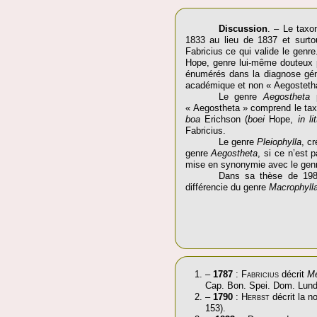
Discussion
. – Le tax
1833 au lieu de 1837 et surt
Fabricius ce qui valide le genre
Hope, genre lui-même douteux p
énumérés dans la diagnose gén
académique et non « Aegostetha 
Le genre
Aegostheta
p
« Aegostheta » comprend le ta
boa
Erichson (
boei
Hope,
in li
Fabricius.
Le genre
Pleiophylla
, c
genre
Aegostheta
, si ce n’est 
mise en synonymie avec le gen
Dans sa thèse de 198
différencie du genre
Macrophyll
–
1787
:
Fabricius
décrit
Me
Cap. Bon. Spei. Dom. Lund
–
1790
:
Herbst
décrit la n
153).