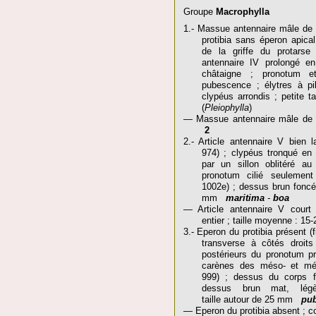
Groupe
Macrophylla
1.- Massue antennaire mâle de si
protibia sans éperon apical
de la griffe du protarse 
antennaire IV prolongé e
châtaigne ; pronotum 
pubescence ; élytres à pil
clypéus arrondis ; petite
(
Pleiophylla
)
— Massue antennaire mâle de ci
2
2.- Article antennaire V bien l
974) ; clypéus tronqué en 
par un sillon oblitéré au 
pronotum cilié seulement
1002e) ; dessus brun foncé 
mm
maritima
-
boa
— Article antennaire V court ;
entier ; taille moyenne : 
3.- Eperon du protibia présent (f
transverse à côtés droits 
postérieurs du pronotum pr
carènes des méso- et méta
999) ; dessus du corps f
dessus brun mat, légè
taille autour de 25 mm
pu
— Eperon du protibia absent ; 