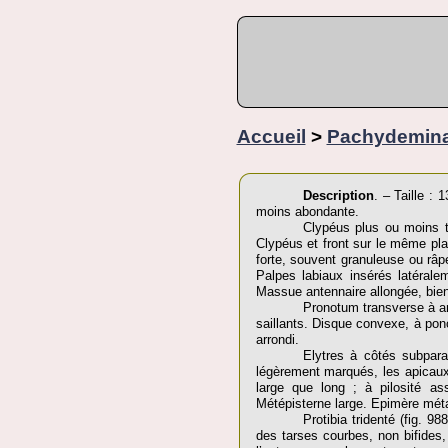
Accueil
>
Pachydemin
Description
. – Taille :
moins abondante.
Clypéus plus ou moins tr
Clypéus et front sur le même plan
forte, souvent granuleuse ou râp
Palpes labiaux insérés latérale
Massue antennaire allongée, bien 
Pronotum transverse à an
saillants. Disque convexe, à pon
arrondi.
Elytres à côtés subparal
légèrement marqués, les apicaux 
large que long ; à pilosité as
Métépisterne large. Epimère métat
Protibia tridenté (fig. 
des tarses courbes, non bifides, 