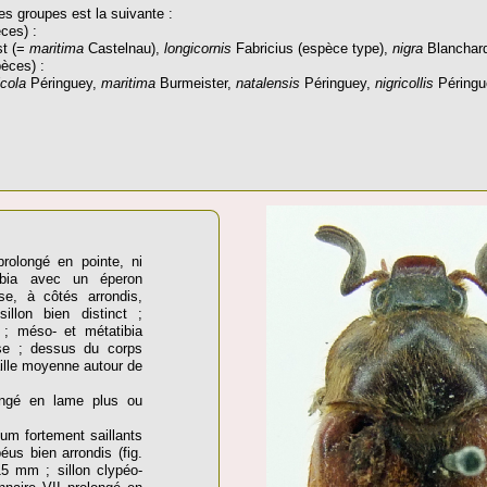
es groupes est la suivante :
ces) :
t (=
maritima
Castelnau),
longicornis
Fabricius (espèce type),
nigra
Blanchar
èces) :
cola
Péringuey,
maritima
Burmeister,
natalensis
Péringuey,
nigricollis
Péringu
prolongé en pointe, ni
tibia avec un éperon
se, à côtés arrondis,
illon bien distinct ;
 ; méso- et métatibia
se ; dessus du corps
aille moyenne autour de
longé en lame plus ou
tum fortement saillants
éus bien arrondis (fig.
-15 mm ; sillon clypéo-