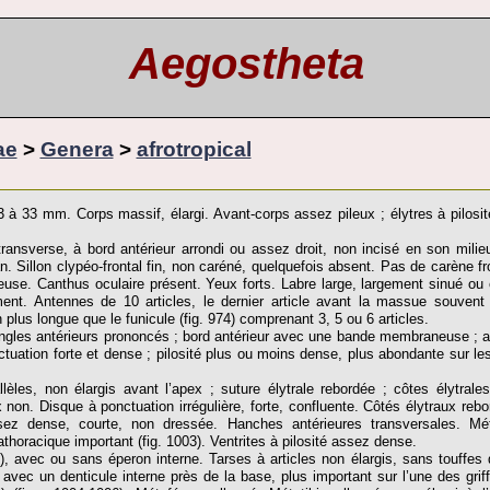
Aegostheta
ae
>
Genera
>
afrotropical
 13 à 33 mm. Corps massif, élargi. Avant-corps assez pileux ; élytres à pilosi
ansverse, à bord antérieur arrondi ou assez droit, non incisé en son milieu
. Sillon clypéo-frontal fin, non caréné, quelquefois absent. Pas de carène fr
euse. Canthus oculaire présent. Yeux forts. Labre large, largement sinué ou é
ment. Antennes de 10 articles, le dernier article avant la massue souvent 
plus longue que le funicule (fig. 974) comprenant 3, 5 ou 6 articles.
gles antérieurs prononcés ; bord antérieur avec une bande membraneuse ; an
ctuation forte et dense ; pilosité plus ou moins dense, plus abondante sur le
lèles, non élargis avant l’apex ; suture élytrale rebordée ; côtes élytral
non. Disque à ponctuation irrégulière, forte, confluente. Côtés élytraux reb
sez dense, courte, non dressée. Hanches antérieures transversales. Mét
horacique important (fig. 1003). Ventrites à pilosité assez dense.
988), avec ou sans éperon interne. Tarses à articles non élargis, sans touffe
avec un denticule interne près de la base, plus important sur l’une des griffe