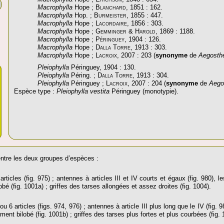
Macrophylla
Hope ;
Blanchard
, 1851 : 162.
Macrophylla
Hop. ;
Burmeister
, 1855 : 447.
Macrophylla
Hope ;
Lacordaire
, 1856 : 303.
Macrophylla
Hope ;
Gemminger & Harold
, 1869 : 1188.
Macrophylla
Hope ;
Péringuey
, 1904 : 126.
Macrophylla
Hope ;
Dalla Torre
, 1913 : 303.
Macrophylla
Hope ;
Lacroix
, 2007 : 203 (
synonyme
de
Aegosth
Pleiophylla
Péringuey, 1904 : 130.
Pleiophylla
Péring. ;
Dalla Torre
, 1913 : 304.
Pleiophylla
Péringuey ;
Lacroix
, 2007 : 204 (
synonyme
de
Aego
Espèce type :
Pleiophylla vestita
Péringuey (monotypie).
 entre les deux groupes d’espèces :
ticles (fig. 975) ; antennes à articles III et IV courts et égaux (fig. 980), l
bé (fig. 1001a) ; griffes des tarses allongées et assez droites (fig. 1004).
6 articles (figs. 974, 976) ; antennes à article III plus long que le IV (fig. 98
ent bilobé (fig. 1001b) ; griffes des tarses plus fortes et plus courbées (fig. 