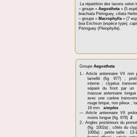
La répartition des taxons selon l
– groupe «
Aegostheta
» (5 espè
brachiata
Péringuey,
ciliata
Herbs
– groupe «
Macrophylla
» (7 esp
boa
Erichson (espèce type),
capi
Péringuey (
Pleiophylla
).
Groupe
Aegostheta
1.- Article antennaire VII non 
lamellé (fig. 977) ; pro
interne ; clypéus transver
séparé du front par un s
massue antennaire longue
avec une carène transver
rouge brique, non pileux ; t
19 mm
simplex
— Article antennaire VII pro
moins longue (fig. 978)
2
2.- Angles postérieurs du prono
(fig. 1002a) ; côtés du clyp
1000a) ; petite taille : 13