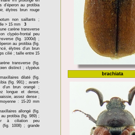
ennaire VII prolongé en
s d’éperon au protibia
ir, élytres brun rouge
otum non saillants ;
taille > 15 mm
3
 une carène transverse
lon clypéo-frontal peu
nsverse (fig. 1000d) ;
peron au protibia (fig.
ncé, élytres d’un brun
 cilié ; taille entre 15
rène transverse (fig.
 bien distinct ; clypéus
brachiata
axillaires dilaté (fig.
bia (fig. 991) ; avant-
s d’un brun orangé ;
sez longue et dense,
épaissie, assez dense ;
le moyenne : 15-20 mm
xillaires allongé (fig.
u protibia (fig. 989) ;
ir à ciliation peu
 (fig. 1008) ; grande