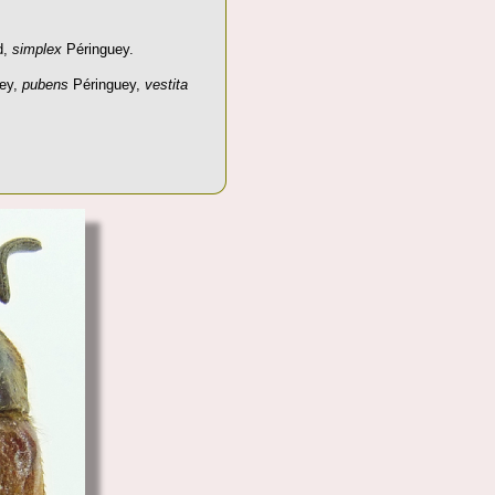
d,
simplex
Péringuey.
ey,
pubens
Péringuey,
vestita