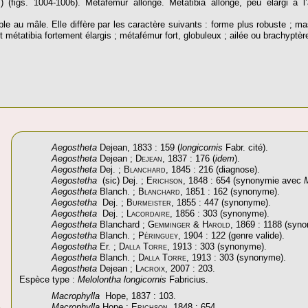
s) (figs. 1004-1006). Métafémur allongé. Métatibia allongé, peu élargi à
e au mâle. Elle diffère par les caractère suivants : forme plus robuste ; ma
 métatibia fortement élargis ; métafémur fort, globuleux ; ailée ou brachyptèr
Aegostheta
Dejean, 1833 : 159 (
longicornis
Fabr. cité).
Aegostheta
Dejean ;
Dejean
, 1837 : 176 (
idem
).
Aegostheta
Dej. ;
Blanchard
, 1845 : 216 (diagnose).
Aegostetha
(sic) Dej. ;
Erichson
, 1848 : 654 (synonymie avec
Aegostheta
Blanch. ;
Blanchard
, 1851 : 162 (synonyme).
Aegostetha
Dej. ;
Burmeister
, 1855 : 447 (synonyme).
Aegostheta
Dej. ;
Lacordaire
, 1856 : 303 (synonyme).
Aegostheta
Blanchard ;
Gemminger & Harold
, 1869 : 1188 (syn
Aegostetha
Blanch. ;
Péringuey
, 1904 : 122 (genre valide).
Aegostetha
Er. ;
Dalla Torre
, 1913 : 303 (synonyme).
Aegostheta
Blanch. ;
Dalla Torre
, 1913 : 303 (synonyme).
Aegostheta
Dejean ;
Lacroix
, 2007 : 203.
Espèce type :
Melolontha longicornis
Fabricius.
Macrophylla
Hope, 1837 : 103.
Macrophylla
Hope ;
Erichson
, 1848 : 654.