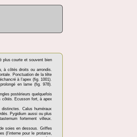
té plus courte et souvent bien
, à côtés droits ou arrondis.
ontale. Ponctuation de la tête
chancré à l’apex (fig. 1001).
prolongé en lame (fig. 978).
gles postérieurs quelquefois
s côtés. Ecusson fort, à apex
es distinctes. Calus huméraux
ordés. Pygidium aussi ou plus
asternum fortement villeux.
s de soies en dessous. Griffes
s (l’interne pour le protarse,