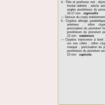
4.- Tête et prothorax noir ; élytr
frontal oblitéré ; article a
angles postérieurs du prono
16-17 mm
nigricollis
— Dessus du corps entièrement
5.- Clypéus allongé, paraboliqu
antérieur ; sillon clyp
ponctuation du pronotum fo
postérieurs du pronotum pe
15 mm
natalensis
— Clypéus transverse à bord an
sur ses côtés ; sillon cly
marqué ; ponctuation du p
postérieurs du pronotum ass
23 mm
capicola