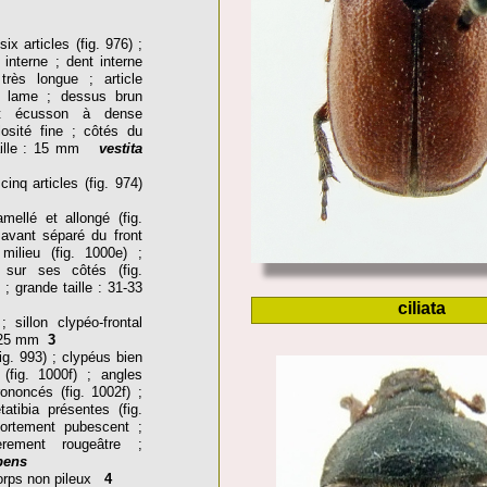
x articles (fig. 976) ;
 interne ; dent interne
très longue ; article
n lame ; dessus brun
et écusson à dense
osité fine ; côtés du
 taille : 15 mm
vestita
nq articles (fig. 974)
amellé et allongé (fig.
avant séparé du front
milieu (fig. 1000e) ;
 sur ses côtés (fig.
; grande taille : 31-33
ciliata
 sillon clypéo-frontal
15-25 mm
3
ig. 993) ; clypéus bien
(fig. 1000f) ; angles
ononcés (fig. 1002f) ;
tibia présentes (fig.
ortement pubescent ;
rement rougeâtre ;
bens
corps non pileux
4