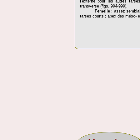
l’externe pour les autres tarse
transverse (figs. 994-999).
Femelle
: assez semblabl
tarses courts ; apex des méso- et