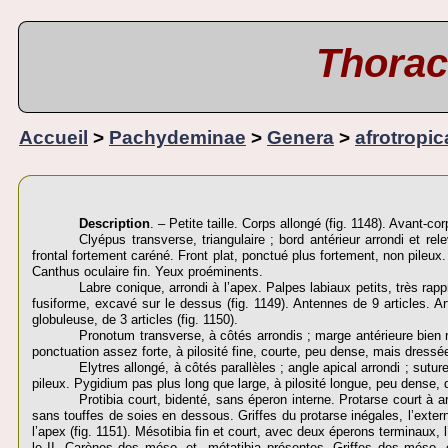
Thorac
Accueil
>
Pachydeminae
>
Genera
>
afrotropic
Description
. – Petite taille. Corps allongé (fig. 1148). Avant-co
Clyépus transverse, triangulaire ; bord antérieur arrondi et rel
frontal fortement caréné. Front plat, ponctué plus fortement, non pileux
Canthus oculaire fin. Yeux proéminents.
Labre conique, arrondi à l’apex. Palpes labiaux petits, très rapp
fusiforme, excavé sur le dessus (fig. 1149). Antennes de 9 articles. Ar
globuleuse, de 3 articles (fig. 1150).
Pronotum transverse, à côtés arrondis ; marge antérieure bie
ponctuation assez forte, à pilosité fine, courte, peu dense, mais dressée
Elytres allongé, à côtés parallèles ; angle apical arrondi ; sutu
pileux. Pygidium pas plus long que large, à pilosité longue, peu dense, 
Protibia court, bidenté, sans éperon interne. Protarse court à ar
sans touffes de soies en dessous. Griffes du protarse inégales, l’externe
l’apex (fig. 1151). Mésotibia fin et court, avec deux éperons terminaux, l’
le II. Carènes des méso- et métatibia présentes. Griffes des méso- et