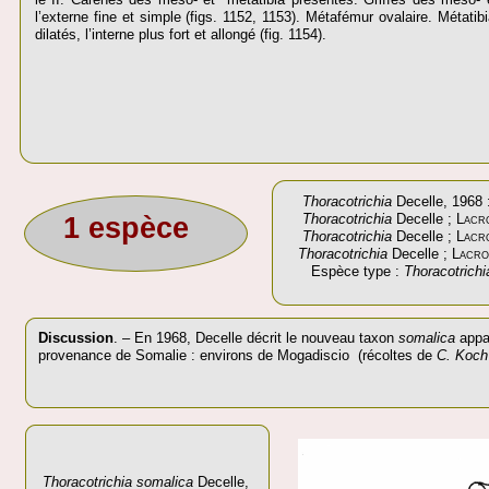
l’externe fine et simple (figs. 1152, 1153). Métafémur ovalaire. Métati
dilatés, l’interne plus fort et allongé (fig. 1154).
Thoracotrichia
Decelle, 1968 
Thoracotrichia
Decelle ;
Lacr
1 espèce
Thoracotrichia
Decelle ;
Lacr
Thoracotrichia
Decelle ;
Lacro
Espèce type :
Thoracotrichi
Discussion
. – En 1968, Decelle décrit le nouveau taxon
somalica
appa
provenance de Somalie : environs de Mogadiscio (récoltes de
C. Koch
Thoracotrichia somalica
Decelle,