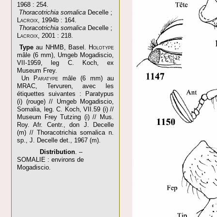
1968 : 254.
Thoracotrichia somalica
Decelle ;
Lacroix
, 1994b : 164.
Thoracotrichia somalica
Decelle ;
Lacroix
, 2001 : 218.
Type
au NHMB, Basel.
Holotype
mâle (6 mm), Umgeb Mogadiscio,
VII-1959, leg C. Koch, ex
Museum Frey.
Un
Paratype
mâle (6 mm) au
MRAC, Tervuren, avec les
étiquettes suivantes : Paratypus
(i) (rouge) // Umgeb Mogadiscio,
Somalia, leg. C. Koch, VII.59 (i) //
Museum Frey Tutzing (i) // Mus.
Roy. Afr. Centr., don J. Decelle
(m) // Thoracotrichia somalica n.
sp., J. Decelle det., 1967 (m).
Distribution
. –
SOMALIE : environs de
Mogadiscio.